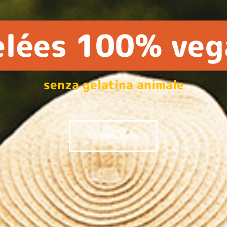
Una bontà unic
per un momento speciale
SCOPRI DI PIÙ