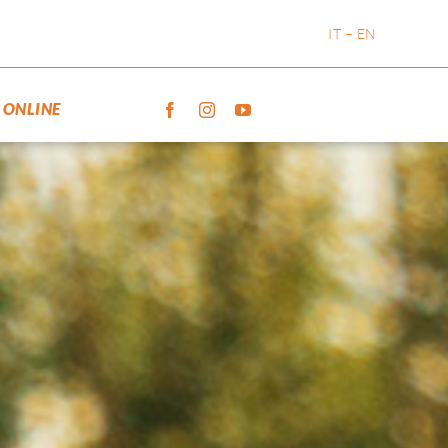
IT
–
EN
 ONLINE