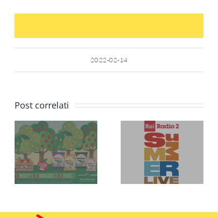
2022-02-14
Post correlati
Bonelle
o
tour con
rai radio2
summer
live 2019