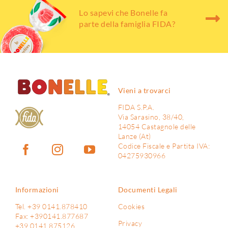
Lo sapevi che Bonelle fa
parte della famiglia FIDA?
Vieni a trovarci
FIDA S.P.A.
Via Sarasino, 38/40,
14054 Castagnole delle
Lanze (At)
Codice Fiscale e Partita IVA:
04275930966
Informazioni
Documenti Legali
Tel. +39 0141.878410
Cookies
Fax: +390141.877687
Privacy
+39 0141.875126