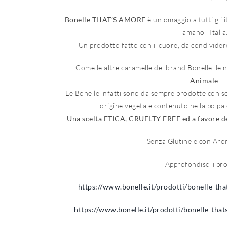
Bonelle THAT’S AMORE
è un omaggio a tutti gli i
Shop Online
amano l’Italia
Un prodotto fatto con il cuore, da condivider
Come le altre caramelle del brand Bonelle, le
Animale
.
Le Bonelle infatti sono da sempre prodotte con sol
origine vegetale contenuto nella polpa e
Una scelta ETICA, CRUELTY FREE ed a favore 
Senza Glutine e con Arom
Approfondisci i pro
https://www.bonelle.it/prodotti/bonelle-t
https://www.bonelle.it/prodotti/bonelle-tha