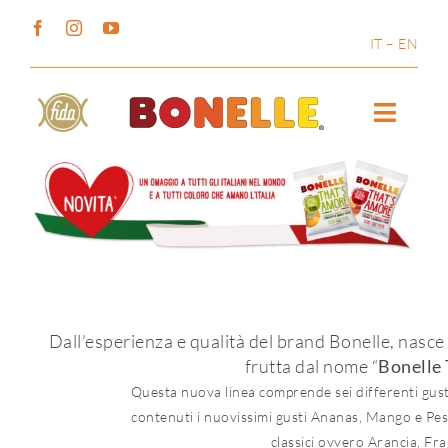
Salta
al
IT
–
EN
contenuto
Toggle
Naviga
I Prodotti
La Storia
Magazine
Dall’esperienza e qualità del brand Bonelle, nasce l
frutta dal nome “
Bonelle
Social Wall
Questa nuova linea comprende sei differenti gusti
contenuti i nuovissimi gusti Ananas, Mango e Pesc
Contatti
classici ovvero Arancia, Fr