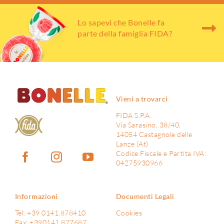
Lo sapevi che Bonelle fa
parte della famiglia FIDA?
Vieni a trovarci
FIDA S.P.A.
Via Sarasino, 38/40,
14054 Castagnole delle
Lanze (At)
Codice Fiscale e Partita IVA:
04275930966
Informazioni
Documenti Legali
Tel. +39 0141.878410
Cookies
Fax: +390141.877687