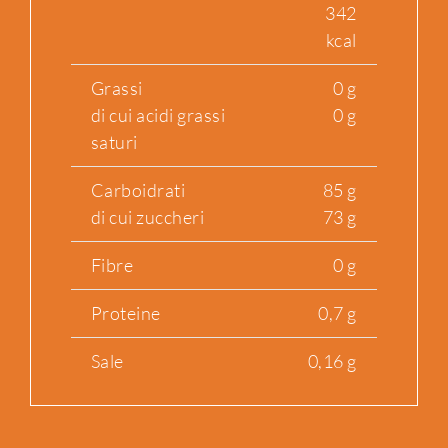
342
kcal
Grassi
0 g
di cui acidi grassi
0 g
saturi
Carboidrati
85 g
di cui zuccheri
73 g
Fibre
0 g
Proteine
0,7 g
Sale
0,16 g