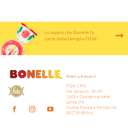
Shop Online
Lo sapevi che Bonelle fa
parte della famiglia FIDA?
Vieni a trovarci
FIDA S.P.A.
Via Sarasino, 38/40,
14054 Castagnole delle
Lanze (At)
Codice Fiscale e Partita IVA:
04275930966